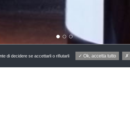
e di decidere se accettarli o rifiutarli
Ok, accetta tutto
Home
Cibo&Vino
Wine & Oil tasting
Wine & Oil tasting
Italia, tipicità nelle due produzioni di eccellenza ovvero olio e vino. Due
ari alle pietanze o meditativi (vino). Il nostro percorso degustativo vi p