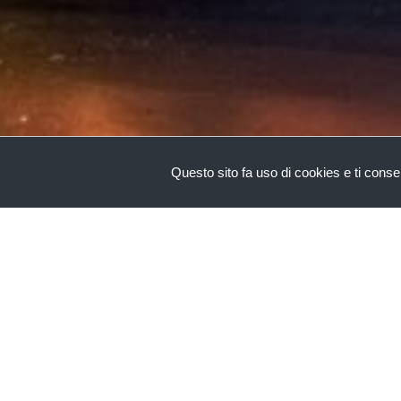
Questo sito fa uso di cookies e ti consent
La nostra terra offre, come altre regioni d’
nutrizionali (olio) che per fini complement