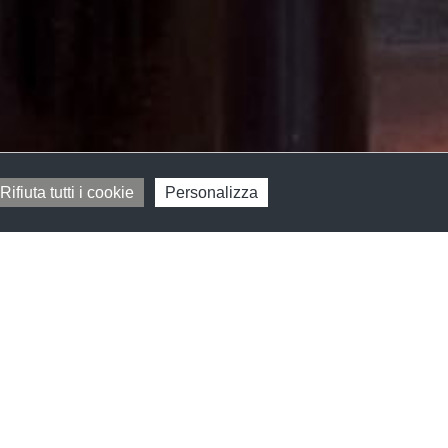
Rifiuta tutti i cookie
Personalizza
 elementi di valore sia per fini alimentari e
orterà con semplici nozioni alla scoperta di