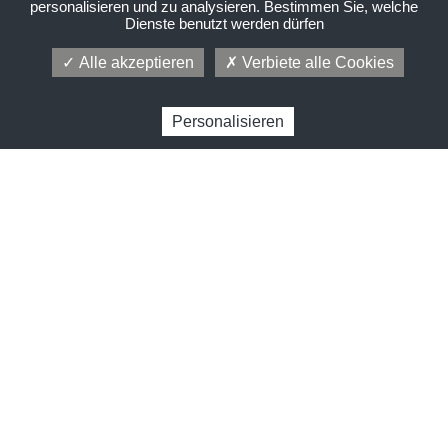
personalisieren und zu analysieren. Bestimmen Sie, welche
Dienste benutzt werden dürfen
Alle akzeptieren
Verbiete alle Cookies
Personalisieren
Home
Cookie-Richtlinie
Cookie-Richtlinie
Informationen gemäß Artikel 13 d. lgs. 196/2003 und EU-
Verordnung 2016/679 vom 27. April 2016 (GDPR).
Gemäß Art. 13 d. lgs. 196/2003 (im Folgenden T.U.) und
der EU-Verordnung 2016/679 vom 27. April 2016
(GDPR), Azienda Agricola Marco Silenzi - Agriturismo
Sant'illuminato informiert Sie über Folgendes: